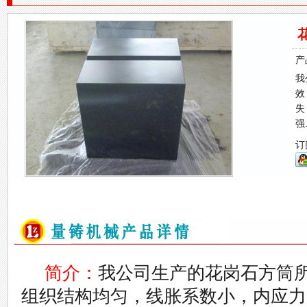
产
我
效
失
强
订
简介：
我公司生产的花岗石方筒
组织结构均匀，线胀系数小，内应力