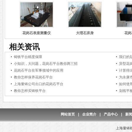
花岗石表座测量仪
大理石床身
花岗
相关资讯
铸铁平台精度保障
我们的
小知识，大问题，花岗石平台教你两三招
异型花
花岗石平台在军事领域中的应用
计算得
教你怎样保养花岗石平台
为永康
上海量铸公司出口的花岗石平台
如何使
教你怎样买铸铁平台
划线平
网站首页
|
企业简介
|
产品中心
|
新
上海量铸