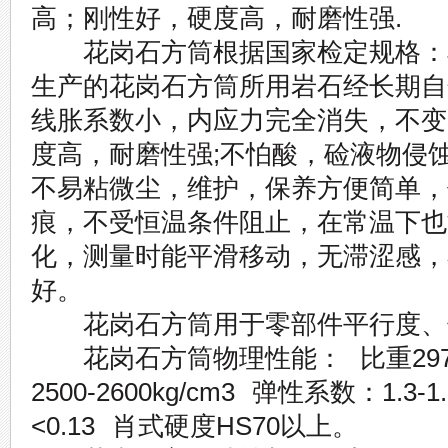
高；刚性好，硬度高，耐磨性强.
花岗石方筒根据国家检定规格：JJG
生产的花岗石方筒所用岩石经长期自
线胀系数小，内应力完全消失，不变
度高，耐磨性强;不怕酸，硷液物侵
不易粘微尘，维护，保养方便简单，
痕，不受恒温条件阻止，在常温下也
化，测量时能平滑移动，无滞涩感，
好。
花岗石方筒用于零部件平行度、
花岗石方筒物理性能： 比重2970-3
2500-2600kg/cm3 弹性系数：1.3-1
<0.13 肖式硬度HS70以上。