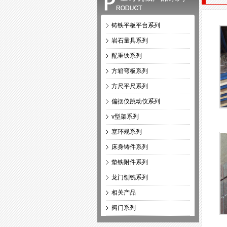
铸铁平板平台系列
岩石量具系列
配重铁系列
方箱弯板系列
方尺平尺系列
偏摆仪跳动仪系列
v型架系列
塞环规系列
床身铸件系列
垫铁附件系列
龙门刨铣系列
相关产品
阀门系列