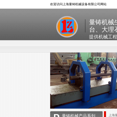
欢迎访问上海量铸机械设备有限公司网站
量铸机械
台、大理
提供机械工
上海
量铸机械产品系列