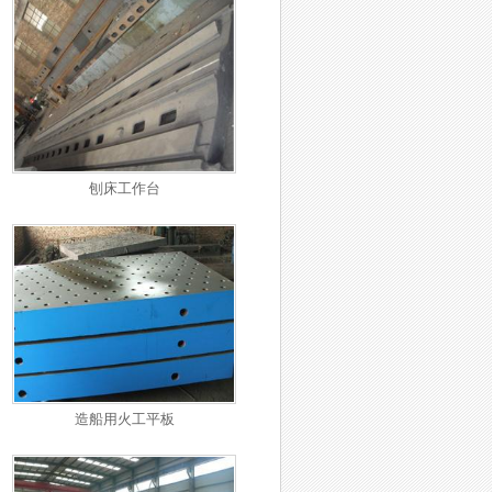
刨床工作台
造船用火工平板