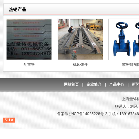
热销产品
配重铁
机床铸件
软密封闸
网站首页
|
企业简介
|
产品中心
|
新
上海量铸
联系人：刘经理
备案号:沪ICP备14025228号-2
手机：1891673481
51La