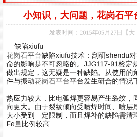
小知识，大问题，花岗石平
发表时间：2015年05月27日【
大
缺陷xiufu
花岗石平台
缺陷xiufu技术：刮研shen
命的影响是不可忽略的。JJG117-91检定
做出规定，这无疑是一种缺陷。从使用的
件与振动
花岗石平台
平台发生研合的情况
热应力较大，比电弧焊更容易产生裂纹，
向更大。由于裂纹倾向受喷焊时间、喷层
大小受到一定限制，而且焊补的缺陷需清
Fe量比例较高.