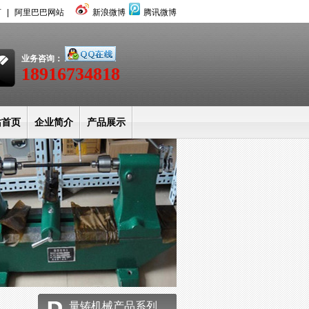
言
|
阿里巴巴网站
新浪微博
腾讯微博
业务咨询：
18916734818
站首页
企业简介
产品展示
闻中心
服务客户
生产现场
站公告
联系方式
量铸机械产品系列