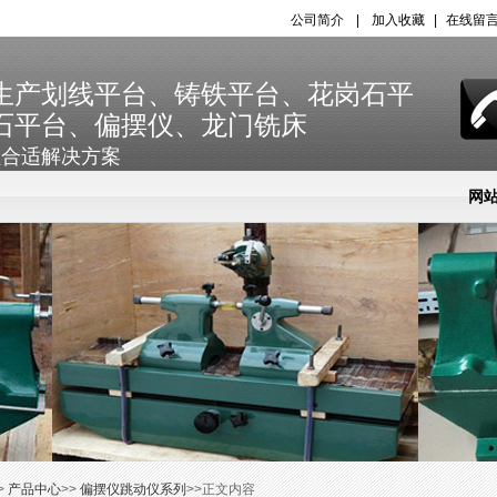
公司简介
|
加入收藏
|
在线留
生产划线平台、铸铁平台、花岗石平
石平台、偏摆仪、龙门铣床
程合适解决方案
网
新
网
>
产品中心
>>
偏摆仪跳动仪系列
>>正文内容