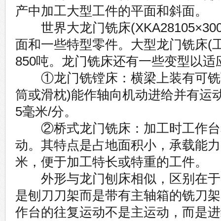
产中加工大型工件的平面和斜面。
世界大龙门铣床(XKA28105×3
面和一些特型零件。大型龙门铣床(工
850吨。龙门铣床还有一些变型以
①龙门铣镗床：横梁上装有可铣可
筒或滑枕)能作轴向机动进给并有运
5毫米/分。
②桥式龙门铣床：加工时工作台和
动。其特点是占地面积小，承载能力
米，便于加工特长或特重的工件。
外形与龙门刨床相似，区别在于
是刨刀刀架而是带有主轴箱的铣刀架
作台的往复运动不是主运动，而是进