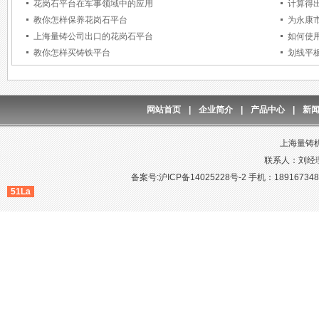
花岗石平台在军事领域中的应用
计算得
教你怎样保养花岗石平台
为永康
上海量铸公司出口的花岗石平台
如何使
教你怎样买铸铁平台
划线平
网站首页
|
企业简介
|
产品中心
|
新
上海量铸
联系人：刘经理
备案号:沪ICP备14025228号-2
手机：1891673481
51La