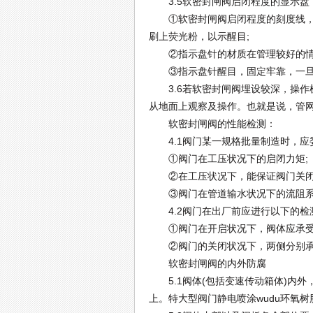
3.5软密封闸阀启闭程度的显示盘
①软密封闸阀启闭程度的刻度线，应
刷上荧光粉，以示醒目;
②指示盘针的材质在管理较好的情况
③指示盘针醒目，固定牢靠，一旦
3.6若软密封闸阀埋设较深，操作机
从地面上观察及操作。也就是说，管
软密封闸阀的性能检测：
4.1阀门某一规格批量制造时，应委托
①阀门在工压状况下的启闭力矩;
②在工压状况下，能保证阀门关闭
③阀门在管道输水状况下的流阻系
4.2阀门在出厂前应进行以下的检
①阀门在开启状况下，阀体应承受阀
②阀门的关闭状况下，两侧分别承受
软密封闸阀的内外防腐
5.1阀体(包括变速传动箱体)内外，
上。特大型阀门静电喷涂wudu环氧树