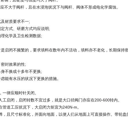
青铜，且硬度与强度均大于阀杆。
应不大于阀杆，且在水浸泡状况下与阀杆、阀体不形成电化学腐蚀。
及材质要求不一;
方式、研磨方式均应说明;
理化学及卫生检测数据;
启闭不频繁的，要求填料在数年内不活动，填料亦不老化，长期保持
密封效果的性;
身不换或十多年不更换;
虑能有水压的状况下更换的措施。
，一律应顺时针关闭。
工启闭，启闭转数不宜过多，就是大口径阀门亦应在200-600转内。
管道工压状况下，大启闭力矩宜为240N-m。
榫，且尺寸标准化，并面向地面，以便人们从地面上可直接操作。带轮盘