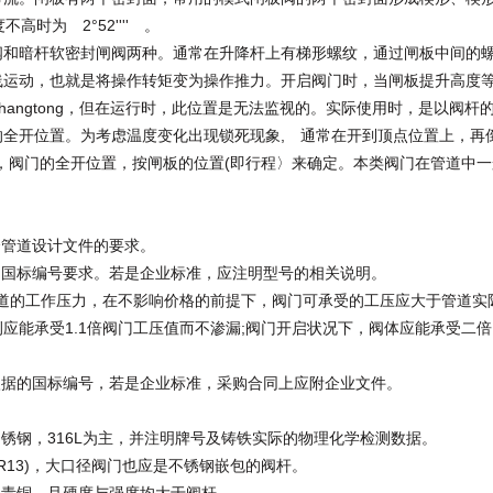
时为 2°52'''' 。
暗杆软密封闸阀两种。通常在升降杆上有梯形螺纹，通过闸板中间的
线运动，也就是将操作转矩变为操作推力。开启阀门时，当闸板提升高度
hangtong，但在运行时，此位置是无法监视的。实际使用时，是以阀杆
全开位置。为考虑温度变化出现锁死现象, 通常在开到顶点位置上，再
因此，阀门的全开位置，按闸板的位置(即行程〉来确定。本类阀门在管道中
管道设计文件的要求。
国标编号要求。若是企业标准，应注明型号的相关说明。
道的工作压力，在不影响价格的前提下，阀门可承受的工压应大于管道实
应能承受1.1倍阀门工压值而不渗漏;阀门开启状况下，阀体应能承受二
据的国标编号，若是企业标准，采购合同上应附企业文件。
钢，316L为主，并注明牌号及铸铁实际的物理化学检测数据。
R13)，大口径阀门也应是不锈钢嵌包的阀杆。