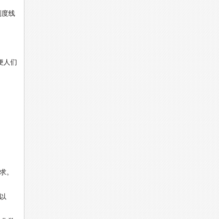
刻度线
便人们
求。
m以