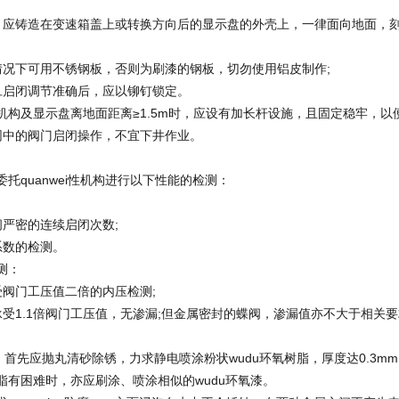
铸造在变速箱盖上或转换方向后的显示盘的外壳上，一律面向地面，
下可用不锈钢板，否则为刷漆的钢板，切勿使用铝皮制作;
启闭调节准确后，应以铆钉锁定。
构及显示盘离地面距离≥1.5m时，应设有加长杆设施，且固定稳牢，以
网中的阀门启闭操作，不宜下井作业。
quanwei性机构进行以下性能的检测：
严密的连续启闭次数;
数的检测。
测：
门工压值二倍的内压检测;
1.1倍阀门工压值，无渗漏;但金属密封的蝶阀，渗漏值亦不大于相关要
首先应抛丸清砂除锈，力求静电喷涂粉状wudu环氧树脂，厚度达0.3m
脂有困难时，亦应刷涂、喷涂相似的wudu环氧漆。