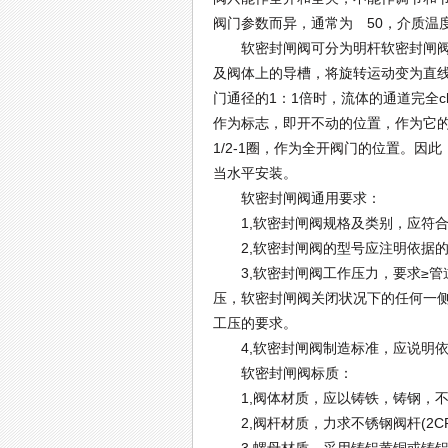
阀门参数而异，通常为 50，介质温度不高
软密封闸阀可分为明杆软密封闸阀和
及阀体上的导槽，将旋转运动变为直
门通径的1：1倍时，流体的通道完全c
作为标志，即开不动的位置，作为它的
1/2-1圈，作为全开阀门的位置。
当水平安装。
软密封闸阀通用要求：
1,软密封闸阀规格及类别，应符合
2,软密封闸阀的型号应注明依据的
3,软密封闸阀工作压力，要求≥管
压，软密封闸阀关闭状况下的任何一侧
工压的要求。
4,软密封闸阀制造标准，应说明依
软密封闸阀标质：
1,阀体材质，应以铸铁，铸钢，不锈
2,阀杆材质，力求不锈钢阀杆(2C