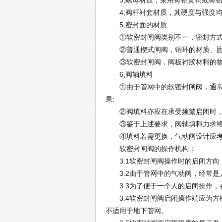
3,螺母材质，采用铸铝黄铜或铸铝
4,阀杆衬套材质，其硬度与强度均
5,密封面的材质
①软密封闸阀类别不一，密封方式
②普通楔式闸阀，铜环的材质、固定
③软密封闸阀，阀板衬胶材料的物
6,阀轴填料
①由于管网中的软密封闸阀，通常是
果;
②阀填料亦应在承受频繁启闭时，
③鉴于上述要求，阀轴填料力求终
④填料若需更换，气动阀设计应考
软密封闸阀的操作机构：
3.1软密封闸阀操作时的启闭方向
3.2由于管网中的气动阀，经常是人
3.3为了便于一个人的启闭操作，在
3.4软密封闸阀启闭操作端应为方
不适用于地下管网。