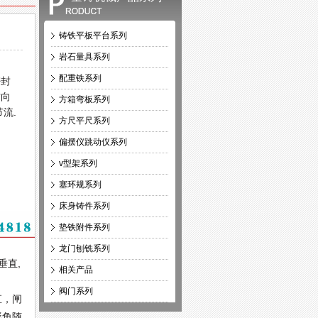
铸铁平板平台系列
岩石量具系列
配重铁系列
密封
方向
方箱弯板系列
流.
方尺平尺系列
偏摆仪跳动仪系列
v型架系列
塞环规系列
床身铸件系列
垫铁附件系列
龙门刨铣系列
垂直,
相关产品
阀门系列
直，闸
形角随