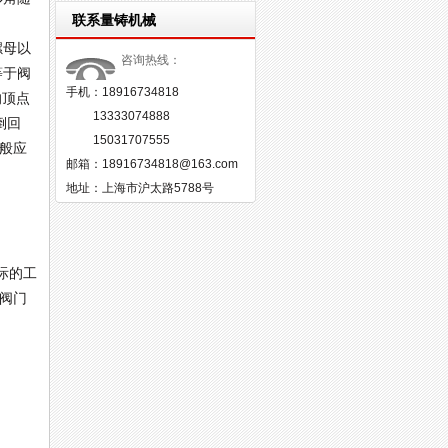
联系量铸机械
螺母以
咨询热线：
等于阀
手机：18916734818
的顶点
13333074888
倒回
15031707555
一般应
邮箱：18916734818@163.com
地址：上海市沪太路5788号
际的工
倍阀门