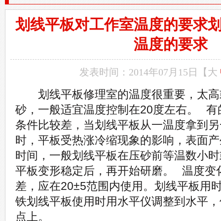
划线平板对工作室温度的要求
温度的要求
发表时间：2014年07月15日【
大
划线平板修理室的温度很重要，太高
砂，一般适宜温度控制在20度左右。 
条件比较差，当划线平板从一温度拿到另
时，平板受热涨冷缩现象的影响，表面产
时间，一般划线平板在压砂前等温数小时
平板变形稳定后，再开始研磨。 温度变
差，应在20±5范围内使用。划线平板用
铁划线平板使用时用水平仪调整到水平，
点上。