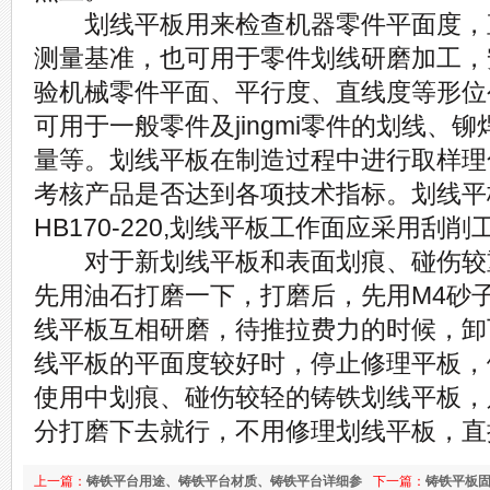
划线平板用来检查机器零件平面度，
测量基准，也可用于零件划线研磨加工，
验机械零件平面、平行度、直线度等形位
可用于一般零件及jingmi零件的划线、
量等。划线平板在制造过程中进行取样理
考核产品是否达到各项技术指标。划线平
HB170-220,划线平板工作面应采用刮削
对于新划线平板和表面划痕、碰伤较
先用油石打磨一下，打磨后，先用M4砂
线平板互相研磨，待推拉费力的时候，卸
线平板的平面度较好时，停止修理平板，
使用中划痕、碰伤较轻的铸铁划线平板，
分打磨下去就行，不用修理划线平板，直
上一篇：
铸铁平台用途、铸铁平台材质、铸铁平台详细参
下一篇：
铸铁平板