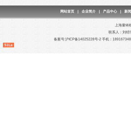
网站首页
|
企业简介
|
产品中心
|
新
上海量铸
联系人：刘经理
备案号:沪ICP备14025228号-2
手机：1891673481
51La